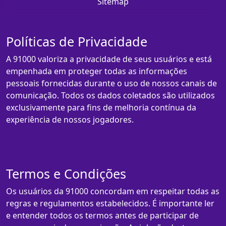
Sitemap
Políticas de Privacidade
A 91000 valoriza a privacidade de seus usuários e está
empenhada em proteger todas as informações
pessoais fornecidas durante o uso de nossos canais de
comunicação. Todos os dados coletados são utilizados
exclusivamente para fins de melhoria contínua da
experiência de nossos jogadores.
Termos e Condições
Os usuários da 91000 concordam em respeitar todas as
regras e regulamentos estabelecidos. É importante ler
e entender todos os termos antes de participar de