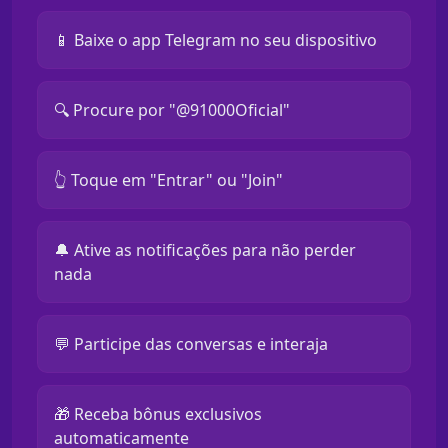
📱 Baixe o app Telegram no seu dispositivo
🔍 Procure por "@91000Oficial"
👆 Toque em "Entrar" ou "Join"
🔔 Ative as notificações para não perder
nada
💬 Participe das conversas e interaja
🎁 Receba bônus exclusivos
automaticamente