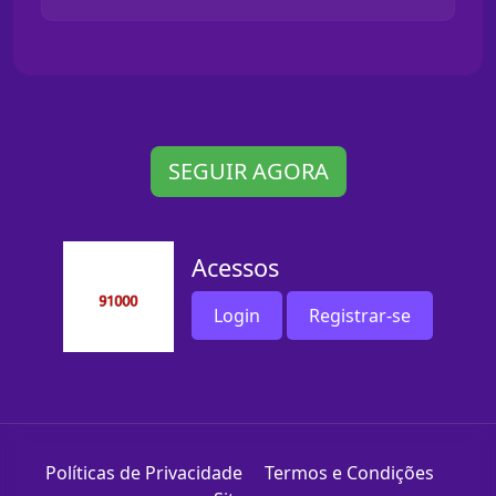
SEGUIR AGORA
Acessos
Login
Registrar-se
Políticas de Privacidade
Termos e Condições