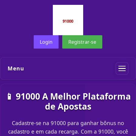
Login
Registrar-se
Menu
📱 91000 A Melhor Plataforma
de Apostas
Cadastre-se na 91000 para ganhar bônus no
cadastro e em cada recarga. Com a 91000, você