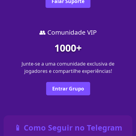
Falar Suporte
👥 Comunidade VIP
1000+
Junte-se a uma comunidade exclusiva de
jogadores e compartilhe experiências!
Entrar Grupo
📱 Como Seguir no Telegram