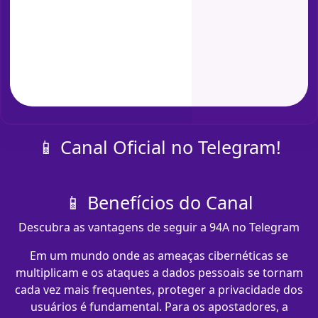
📱 Canal Oficial no Telegram!
📱 Benefícios do Canal
Descubra as vantagens de seguir a 94A no Telegram
Em um mundo onde as ameaças cibernéticas se
multiplicam e os ataques a dados pessoais se tornam
cada vez mais frequentes, proteger a privacidade dos
usuários é fundamental. Para os apostadores, a