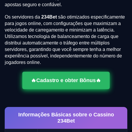
apostas seguro e confiável.
Os servidores da
234Bet
são otimizados especificamente
para jogos online, com configurações que maximizam a
velocidade de carregamento e minimizam a latência.
Utilizamos tecnologia de balanceamento de carga que
distribui automaticamente o tráfego entre múltiplos
servidores, garantindo que você sempre tenha a melhor
experiência possível, independentemente do número de
jogadores online.
🔥Cadastro e obter Bônus🔥
Informações Básicas sobre o Cassino
234Bet