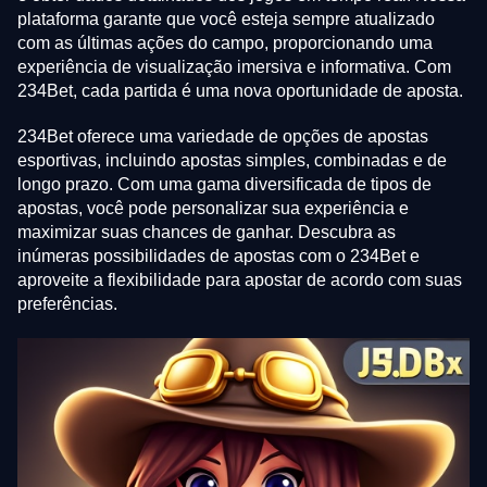
plataforma garante que você esteja sempre atualizado
com as últimas ações do campo, proporcionando uma
experiência de visualização imersiva e informativa. Com
234Bet, cada partida é uma nova oportunidade de aposta.
234Bet oferece uma variedade de opções de apostas
esportivas, incluindo apostas simples, combinadas e de
longo prazo. Com uma gama diversificada de tipos de
apostas, você pode personalizar sua experiência e
maximizar suas chances de ganhar. Descubra as
inúmeras possibilidades de apostas com o 234Bet e
aproveite a flexibilidade para apostar de acordo com suas
preferências.