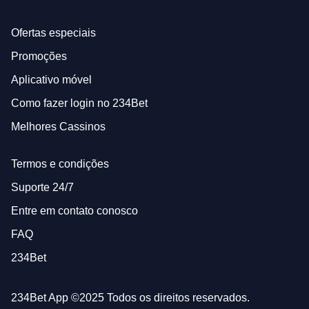
Ofertas especiais
Promoções
Aplicativo móvel
Como fazer login no 234Bet
Melhores Cassinos
Termos e condições
Suporte 24/7
Entre em contato conosco
FAQ
234Bet
234Bet App ©2025 Todos os direitos reservados.